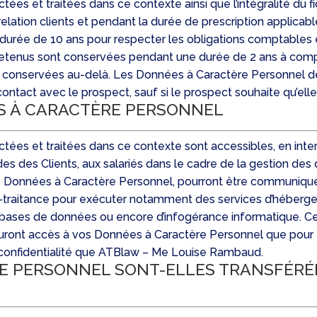
es et traitées dans ce contexte ainsi que l’intégralité du fi
lation clients et pendant la durée de prescription applicable
rée de 10 ans pour respecter les obligations comptables e
retenus sont conservées pendant une durée de 2 ans à compt
ient conservées au-delà. Les Données à Caractère Personnel
ontact avec le prospect, sauf si le prospect souhaite qu’el
S À CARACTÈRE PERSONNEL
es et traitées dans ce contexte sont accessibles, en interne
es des Clients, aux salariés dans le cadre de la gestion des 
s Données à Caractère Personnel, pourront être communiquée
ous-traitance pour exécuter notamment des services d’héber
bases de données ou encore d’infogérance informatique. Ces
ront accès à vos Données à Caractère Personnel que pour ex
 confidentialité que ATBlaw – Me Louise Rambaud.
E PERSONNEL SONT-ELLES TRANSFÉRÉE