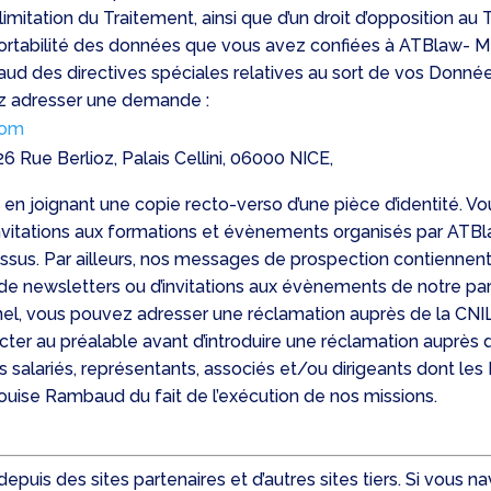
 limitation du Traitement, ainsi que d’un droit d’opposition 
portabilité des données que vous avez confiées à ATBlaw- M
ud des directives spéciales relatives au sort de vos Donné
ez adresser une demande :
com
6 Rue Berlioz, Palais Cellini, 06000 NICE,
en joignant une copie recto-verso d’une pièce d’identité. V
invitations aux formations et évènements organisés par AT
essus. Par ailleurs, nos messages de prospection contiennent
de newsletters ou d’invitations aux évènements de notre part.
l, vous pouvez adresser une réclamation auprès de la CNIL
ter au préalable avant d’introduire une réclamation auprès d
rs salariés, représentants, associés et/ou dirigeants dont l
Louise Rambaud du fait de l’exécution de nos missions.
depuis des sites partenaires et d’autres sites tiers. Si vous n