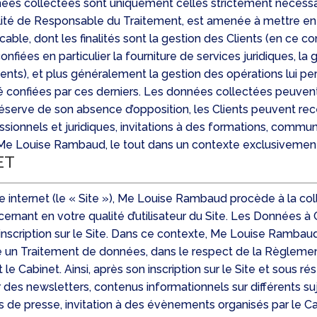
onnées collectées sont uniquement celles strictement nécessa
ité de Responsable du Traitement, est amenée à mettre e
le, dont les finalités sont la gestion des Clients (en ce co
iées en particulier la fourniture de services juridiques, la g
n clients), et plus généralement la gestion des opérations lu
té confiées par ces derniers. Les données collectées peuvent
réserve de son absence d’opposition, les Clients peuvent re
essionnels et juridiques, invitations à des formations, commun
Me Louise Rambaud, le tout dans un contexte exclusivemen
ET
ite internet (le « Site »), Me Louise Rambaud procède à la co
nant en votre qualité d’utilisateur du Site. Les Données à 
inscription sur le Site. Dans ce contexte, Me Louise Rambau
un Traitement de données, dans le respect de la Règlementat
e Cabinet. Ainsi, après son inscription sur le Site et sous 
oir des newsletters, contenus informationnels sur différents su
s de presse, invitation à des évènements organisés par le 