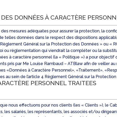
N DES DONNÉES À CARACTÈRE PERSONN
s mesures adéquates pour assurer la protection, la confide
ser de telles données dans le respect des dispositions appl
Règlement Général sur la Protection des Données » ou « RGP
 loi ou règlementation qui viendrait la compléter ou la substi
ées à caractère personnel (la « Politique ») a pour objectif
nts pris par Me Louise Rambaud – ATBlaw afin de veiller au
ermes «Données à Caractère Personnel», «Traitement», «Resp
rmes au sein de l’article 4 Règlement Général sur la Protect
ARACTÈRE PERSONNEL TRAITEES
que nous effectuons pour nos clients (les « Clients »), le Ca
 les salariés, les représentants, les associés et/ou dirigeant